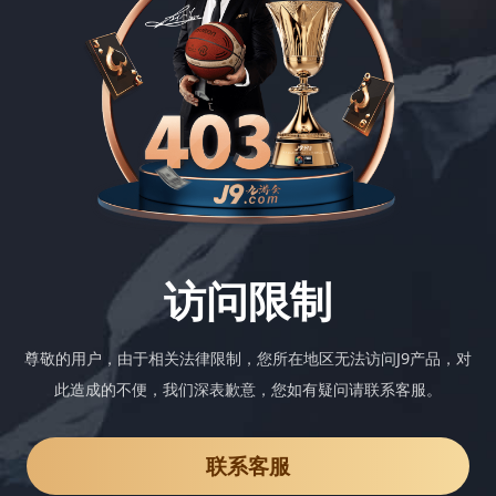
访问限制
尊敬的用户，由于相关法律限制，您所在地区无法访问J9产品，对
此造成的不便，我们深表歉意，您如有疑问请联系客服。
联系客服